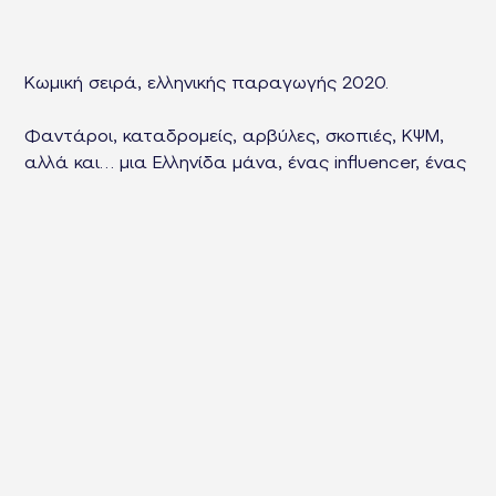
Κωμική σειρά, ελληνικής παραγωγής 2020.
Φαντάροι, καταδρομείς, αρβύλες, σκοπιές, ΚΨΜ,
αλλά και… μια Ελληνίδα μάνα, ένας influencer, ένας
πλαστικός χειρουργός, μία γραμματέας-
τζογαδόρος, ένα τροχόσπιτο.
Δύο στρατόπεδα σε παραμεθόριο περιοχή. Δύο
διοικητές στη μέση μιας «μάχης» που προϋπάρχει
για μια γυναίκα και φουντώνει για μία θέση
Ταξίαρχου!
Ο ένας στρατολάγνος, στυγνός μιλιταριστής με
στρατόπεδο «Προβλεπέ» και ο άλλος το «απόλυτο
Χύμα»!